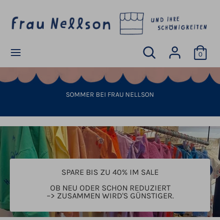
Direkt
W
zum
Deutschland (EUR €)
Ä
Inhalt
H
R
Suchen
Durchsuchen
Durchsuchen
Suchen
U
0
Sie
Sie
N
unseren
unseren
G
Shop
Shop
SOMMER BEI FRAU NELLSON
SPARE BIS ZU 40% IM SALE
OB NEU ODER SCHON REDUZIERT
–> ZUSAMMEN WIRD'S GÜNSTIGER.