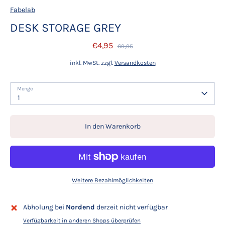
Fabelab
DESK STORAGE GREY
€4,95
Normaler
€9,95
Preis
inkl. MwSt. zzgl.
Versandkosten
Menge
1
In den Warenkorb
Weitere Bezahlmöglichkeiten
Abholung bei
Nordend
derzeit nicht verfügbar
Verfügbarkeit in anderen Shops überprüfen