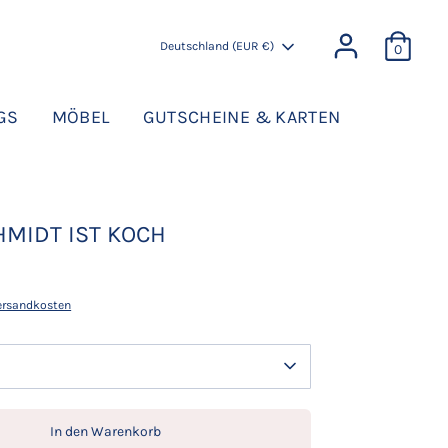
WÄHRUNG
Deutschland (EUR €)
0
GS
MÖBEL
GUTSCHEINE & KARTEN
HMIDT IST KOCH
ersandkosten
In den Warenkorb