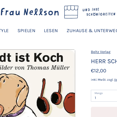
TYLE
SPIELEN
LESEN
ZUHAUSE & UNTERWE
Beltz Verlag
HERR SC
€12,00
inkl. MwSt. zzgl.
V
Menge
1