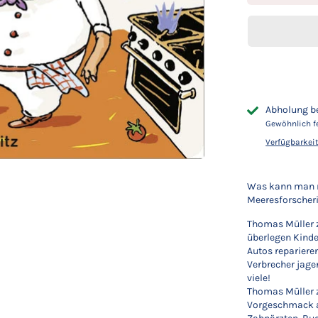
Abholung b
Gewöhnlich fe
Verfügbarkei
Was kann man ni
Meeresforscheri
Thomas Müller z
überlegen Kinde
Autos repariere
Verbrecher jage
viele!
Thomas Müller z
Vorgeschmack a