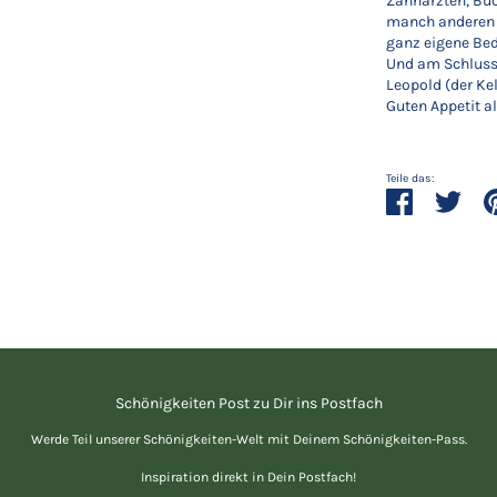
Zahnärzten, Bu
manch anderen 
ganz eigene Be
Und am Schluss 
Leopold (der Kel
Guten Appetit al
Teile das:
Teilen
Twitt
Schönigkeiten Post zu Dir ins Postfach
Werde Teil unserer Schönigkeiten-Welt mit Deinem Schönigkeiten-Pass.
Inspiration direkt in Dein Postfach!