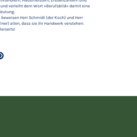
chhändlern, Hausmeistern, Erbsenzählern und
und verleiht dem Wort »Berufsbild« damit eine
deutung.
beweisen Herr Schmidt (der Koch) und Herr
lner) allen, dass sie ihr Handwerk verstehen:
lerseits!
ern
Pinnen